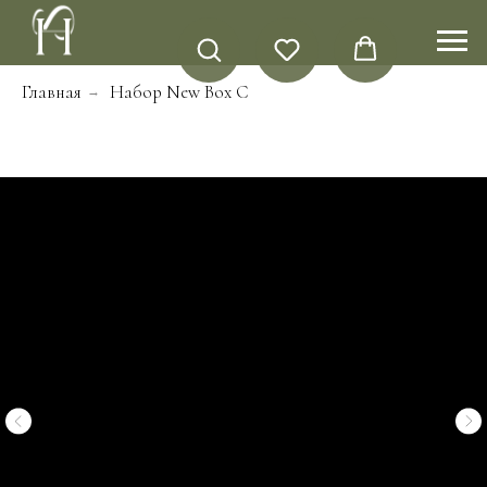
Главная
Набор New Box C
→