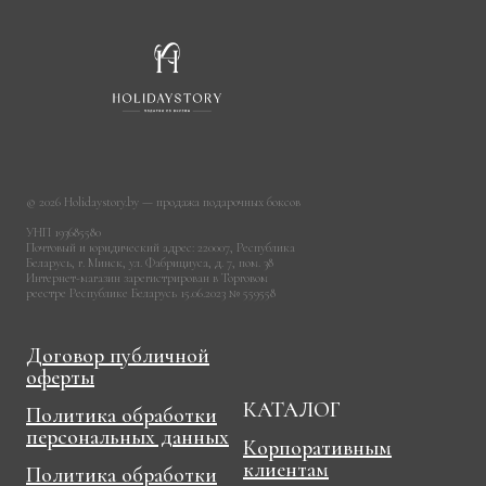
© 2026 Holidaystory.by — продажа подарочных боксов
УНП 193685580
Почтовый и юридический адрес: 220007, Республика
Беларусь, г. Минск, ул. Фабрициуса, д. 7, пом. 38
Интернет-магазин зарегистрирован в Торговом
реестре Республике Беларусь 15.06.2023 № 559558
Договор публичной
оферты
КАТАЛОГ
Политика обработки
персональных данных
Корпоративным
клиентам
Политика обработки