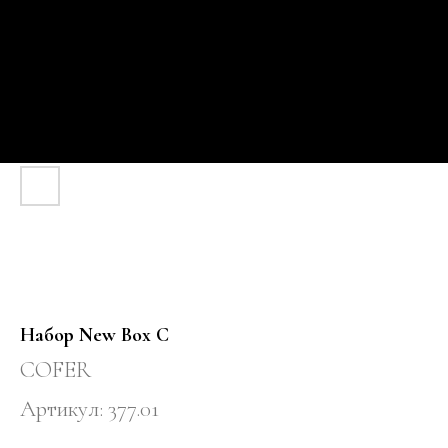
Набор New Box C
COFER
Артикул:
377.01