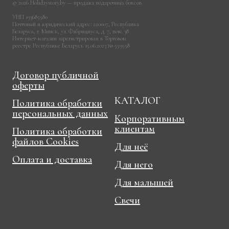
© 2026 Holidaystory.by — продажа подарочных боксов
УНП 193685580
Почтовый и юридический адрес: 220007, Республика
Беларусь, г. Минск, ул. Фабрициуса, д. 7, пом. 38
Интернет-магазин зарегистрирован в Торговом
реестре Республике Беларусь 15.06.2023 № 559558
Договор публичной
оферты
КАТАЛОГ
Политика обработки
персональных данных
Корпоративным
клиентам
Политика обработки
файлов Cookies
Для неё
Оплата и доставка
Для него
Для малышей
Свечи