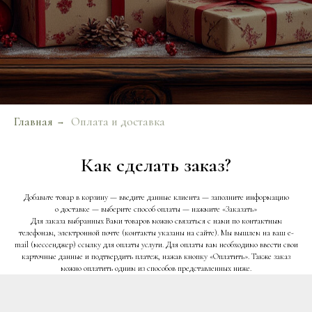
Главная
Оплата и доставка
→
Как сделать заказ?
Добавьте товар в корзину — введите данные клиента — заполните информацию
о доставке — выберите способ оплаты — нажмите «Заказать»
Для заказа выбранных Вами товаров можно связаться с нами по контактным
телефонам, электронной почте (контакты указаны на сайте). Мы вышлем на ваш e-
mail (мессенджер) ссылку для оплаты услуги. Для оплаты вам необходимо ввести свои
карточные данные и подтвердить платеж, нажав кнопку «Оплатить». Также заказ
можно оплатить одним из способов представленных ниже.