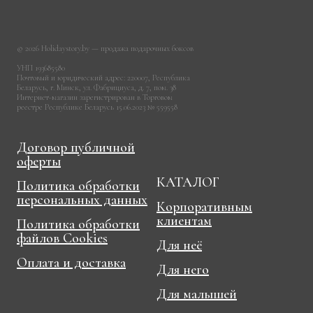
© 2026 Holidaystory.by — продажа подарочных боксов
УНП 193685580
Почтовый и юридический адрес: 220007, Республика
Беларусь, г. Минск, ул. Фабрициуса, д. 7, пом. 38
Интернет-магазин зарегистрирован в Торговом
реестре Республике Беларусь 15.06.2023 № 559558
Договор публичной
оферты
КАТАЛОГ
Политика обработки
персональных данных
Корпоративным
клиентам
Политика обработки
файлов Cookies
Для неё
Оплата и доставка
Для него
Для малышей