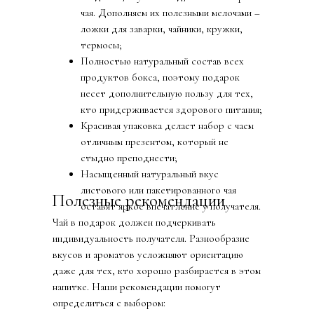
чая. Дополняем их полезными мелочами –
ложки для заварки, чайники, кружки,
термосы;
Полностью натуральный состав всех
продуктов бокса, поэтому подарок
несет дополнительную пользу для тех,
кто придерживается здорового питания;
Красивая упаковка делает набор с чаем
отличным презентом, который не
стыдно преподнести;
Насыщенный натуральный вкус
листового или пакетированного чая
Полезные рекомендации
оставят яркое впечатление у получателя.
Чай в подарок должен подчеркивать
индивидуальность получателя. Разнообразие
вкусов и ароматов усложняют ориентацию
даже для тех, кто хорошо разбирается в этом
напитке. Наши рекомендации помогут
определиться с выбором: