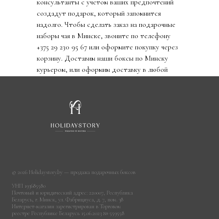
консультанты с учетом ваших предпочтений
создадут подарок, который запомнится
надолго. Чтобы сделать заказ на подарочные
наборы чая в Минске, звоните по телефону
+375 29 230 95 67 или оформите покупку через
корзину. Доставим наши боксы по Минску
курьером, или оформим доставку в любой
город Беларуси почтой.
© 2026 Holidaystory.by — продажа подарочных боксов
УНП 193685580
Почтовый и юридический адрес: 220007, Республика
Беларусь, г. Минск, ул. Фабрициуса, д. 7, пом. 38
Интернет-магазин зарегистрирован в Торговом
реестре Республике Беларусь 15.06.2023 № 559558