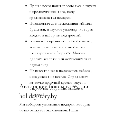
Проще всего поинтересоваться о вкусах
и предпочтениях того, кому
предназначается подарок;
Познакомьтесь с несколькими чайными
брендами, и изучите упаковку, которая
входит в набор чая подарочный;
В нашем ассортименте есть травяные,
зеленые и черные чаи в листовом и
пакетированном формате. Можно
сделать ассорти, или остановиться на
одном виде;
На качество чая в подарочном наборе,
цена укажет не всегда. Определяют
качество приятный аромат, вкус, и
Авторские боксы в студии
отсутствие сторонних запахов и
примесей.
holidaystory.by
Мы собираем уникальные подарки, которые
точно окажутся эксклюзивом. Наши