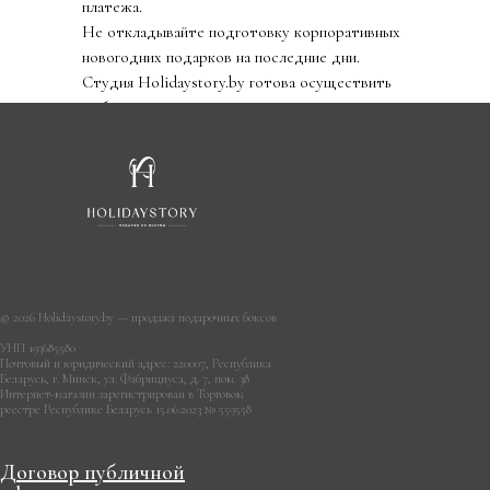
платежа.
Не откладывайте подготовку корпоративных
новогодних подарков на последние дни.
Студия Holidaystory.by готова осуществить
любые ваши идеи.
© 2026 Holidaystory.by — продажа подарочных боксов
УНП 193685580
Почтовый и юридический адрес: 220007, Республика
Беларусь, г. Минск, ул. Фабрициуса, д. 7, пом. 38
Интернет-магазин зарегистрирован в Торговом
реестре Республике Беларусь 15.06.2023 № 559558
Договор публичной