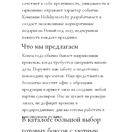
сочетают в себе креативность, уникальность и
гармонично отражают характер события.
Компания Holidaystory.by разрабатывает и
создает эксклюзивные корпоративные
подарки на Новый год 2027, подчеркивая
важность каждого праздника.
Что мы предлагаем
Конец года обычно бывает напряженным
временем, когда требуется завершить многие
дела. Поручите нам заботу о подготовке
новогодних презентов. Наш представитель
бесплатно посетит офис с образцами
продукции и примет заказ на создание любой
партии сувениров. Нас не пугают ни размеры
заказа, ни дефицит времени: в
предпраздничные дни мы готовы работать в
максимальном режиме.
В каталоге большой выбор
готовых боксов с уютным