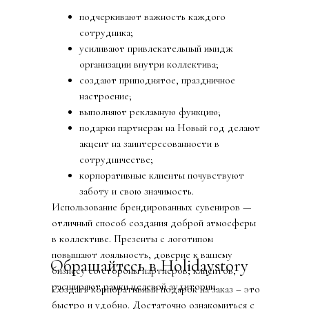
подчеркивают важность каждого
сотрудника;
усиливают привлекательный имидж
организации внутри коллектива;
создают приподнятое, праздничное
настроение;
выполняют рекламную функцию;
подарки партнерам на Новый год делают
акцент на заинтересованности в
сотрудничестве;
корпоративные клиенты почувствуют
заботу и свою значимость.
Использование брендированных сувениров —
отличный способ создания доброй атмосферы
в коллективе. Презенты с логотипом
повышают лояльность, доверие к вашему
Обращайтесь в Holidaystory
бизнесу со стороны партнеров, клиентов,
расширяют рамки целевой аудитории.
Создать корпоративный подарок на заказ – это
быстро и удобно. Достаточно ознакомиться с