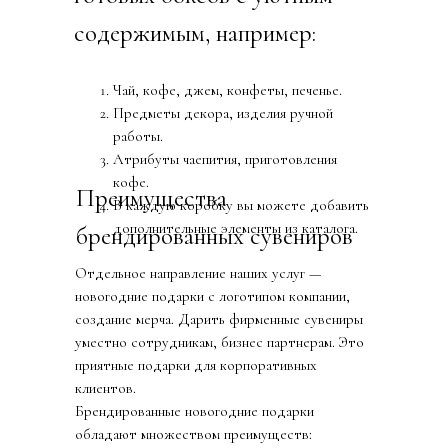
содержимым, например:
Чай, кофе, джем, конфеты, печенье.
Предметы декора, изделия ручной
работы.
Атрибуты чаепития, приготовления
кофе.
Преимущества
В каждую коробку вы можете добавить
дополнительные элементы из каталога.
брендированных сувениров
Отдельное направление наших услуг —
новогодние подарки с логотипом компании,
создание мерча. Дарить фирменные сувениры
уместно сотрудникам, бизнес партнерам. Это
приятные подарки для корпоративных
клиентов.
Брендированные новогодние подарки
обладают множеством преимуществ: