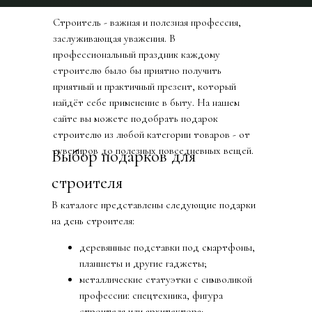
Строитель - важная и полезная профессия,
заслуживающая уважения. В
профессиональный праздник каждому
строителю было бы приятно получить
приятный и практичный презент, который
найдёт себе применение в быту. На нашем
сайте вы можете подобрать подарок
строителю из любой категории товаров - от
сувениров до полезных повседневных вещей.
Выбор подарков для
строителя
В каталоге представлены следующие подарки
на день строителя:
деревянные подставки под смартфоны,
планшеты и другие гаджеты;
металлические статуэтки с символикой
профессии: спецтехника, фигура
строителя или архитектора;