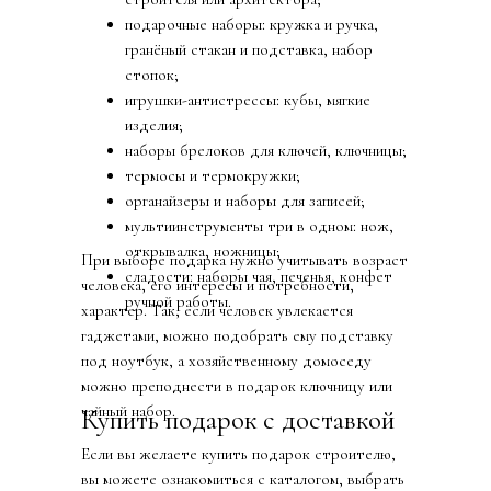
подарочные наборы: кружка и ручка,
гранёный стакан и подставка, набор
стопок;
игрушки-антистрессы: кубы, мягкие
изделия;
наборы брелоков для ключей, ключницы;
термосы и термокружки;
органайзеры и наборы для записей;
мультиинструменты три в одном: нож,
открывалка, ножницы;
При выборе подарка нужно учитывать возраст
сладости: наборы чая, печенья, конфет
человека, его интересы и потребности,
ручной работы.
характер. Так, если человек увлекается
гаджетами, можно подобрать ему подставку
под ноутбук, а хозяйственному домоседу
можно преподнести в подарок ключницу или
чайный набор.
Купить подарок с доставкой
Если вы желаете купить подарок строителю,
вы можете ознакомиться с каталогом, выбрать