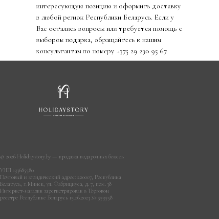
интересующую позицию и оформить доставку
в любой регион Республики Беларусь. Если у
Вас остались вопросы или требуется помощь с
выбором подарка, обращайтесь к нашим
консультантам по номеру +375 29 230 95 67.
© 2026 Holidaystory.by — продажа подарочных боксов
УНП 193685580
Почтовый и юридический адрес: 220007, Республика
Беларусь, г. Минск, ул. Фабрициуса, д. 7, пом. 38
Интернет-магазин зарегистрирован в Торговом
реестре Республике Беларусь 15.06.2023 № 559558