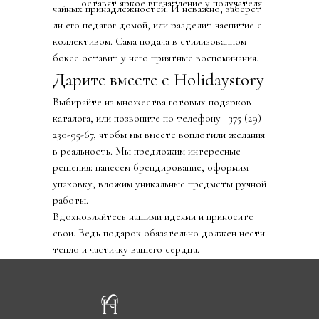
оставят яркое впечатление у получателя.
чайных принадлежностей. И неважно, заберет
ли его педагог домой, или разделит чаепитие с
коллективом. Сама подача в стилизованном
боксе оставит у него приятные воспоминания.
Дарите вместе с Holidaystory
Выбирайте из множества готовых подарков
каталога, или позвоните по телефону +375 (29)
230-95-67, чтобы мы вместе воплотили желания
в реальность. Мы предложим интересные
решения: нанесем брендирование, оформим
упаковку, вложим уникальные предметы ручной
работы.
Вдохновляйтесь нашими идеями и приносите
свои. Ведь подарок обязательно должен нести
тепло и частичку вашего сердца.