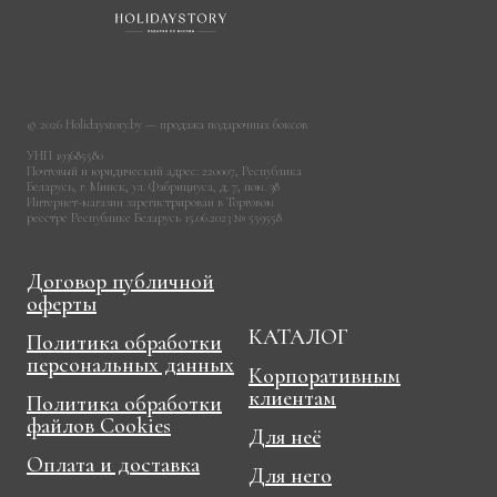
© 2026 Holidaystory.by — продажа подарочных боксов
УНП 193685580
Почтовый и юридический адрес: 220007, Республика
Беларусь, г. Минск, ул. Фабрициуса, д. 7, пом. 38
Интернет-магазин зарегистрирован в Торговом
реестре Республике Беларусь 15.06.2023 № 559558
Договор публичной
оферты
КАТАЛОГ
Политика обработки
персональных данных
Корпоративным
клиентам
Политика обработки
файлов Cookies
Для неё
Оплата и доставка
Для него