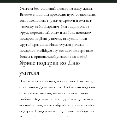
Учителя без сомнений влияют на нашу жизнь.
Вместе с ними мы проходим путь становления,
они вдохновляют, учат мудрости и отдают
частичку себя. Выразить благодарность за
труд, переданный опыт и любовь поможет
подарок на День учителя, выпускной или
другой праздник. Наша студия уютных
подарков HolidayStory создает подарочные
боксы в оригинальной упаковке на любой
Яркие подарки ко Дню
повод.
учителя
Цветы – это красиво, но слишком банально,
особенно в День учителя. Чтобы ваш подарок
стал эксклюзивным, вложите в него свою
любовь. Подскажем, что дарить педагогам и
воспитателям, и как собрать запоминающийся
подарок. Продумывая подарочные наборы на
День учителя
,
учитывают интересы педагога,