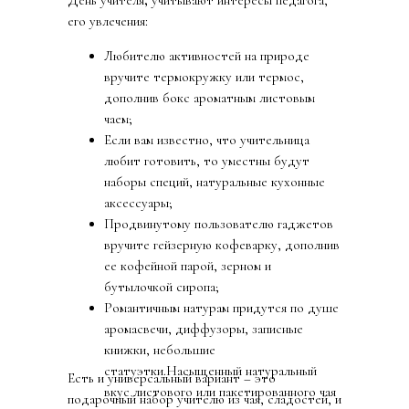
его увлечения:
Любителю активностей на природе
вручите термокружку или термос,
дополнив бокс ароматным листовым
чаем;
Если вам известно, что учительница
любит готовить, то уместны будут
наборы специй, натуральные кухонные
аксессуары;
Продвинутому пользователю гаджетов
вручите гейзерную кофеварку, дополнив
ее кофейной парой, зерном и
бутылочкой сиропа;
Романтичным натурам придутся по душе
аромасвечи, диффузоры, записные
книжки, небольшие
статуэтки.Насыщенный натуральный
Есть и универсальный вариант – это
вкус листового или пакетированного чая
подарочный набор учителю из чая, сладостей, и