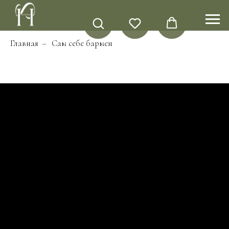
Главная
Сам себе бармен
→