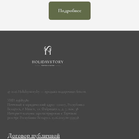
Подробнее
© 2026 Holidaystory.by — продажа подарочных боксов
УНП 193685580
Почтовый и юридический адрес: 220007, Республика
Беларусь, г. Минск, ул. Фабрициуса, д. 7, пом. 38
Интернет-магазин зарегистрирован в Торговом
реестре Республике Беларусь 15.06.2023 № 559558
Договор публичной