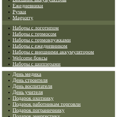
Ежедневники
Ручки
Magsorry
Наборы с логотипом
Наборы с термосом
Наборы с термокружками
Наборы с ежедневником
Наборы с внешними аккумулятором
Welcome боксы
Наборы с шопперами
День медика
День строителя
День воспитателя
День учителя
Подарок охотнику
Подарок работникам торговли
Подарок пограничнику
Подарок энергестику