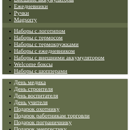
Ежедневники
Ручки
Magsorry
Наборы с логотипом
Наборы с термосом
Наборы с термокружками
Наборы с ежедневником
Наборы с внешними аккумулятором
Welcome боксы
Наборы с шопперами
День медика
День строителя
День воспитателя
День учителя
Подарок охотнику
Подарок работникам торговли
Подарок пограничнику
Подарок энергестику