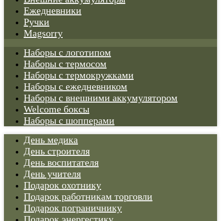
Ежедневники
Ручки
Magsorry
Наборы с логотипом
Наборы с термосом
Наборы с термокружками
Наборы с ежедневником
Наборы с внешними аккумулятором
Welcome боксы
Наборы с шопперами
День медика
День строителя
День воспитателя
День учителя
Подарок охотнику
Подарок работникам торговли
Подарок пограничнику
Подарок энергестику