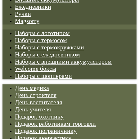
Ежедневники
Ручки
Magsorry
Наборы с логотипом
Наборы с термосом
Наборы с термокружками
Наборы с ежедневником
Наборы с внешними аккумулятором
Welcome боксы
Наборы с шопперами
День медика
День строителя
День воспитателя
День учителя
Подарок охотнику
Подарок работникам торговли
Подарок пограничнику
Подарок энергестику