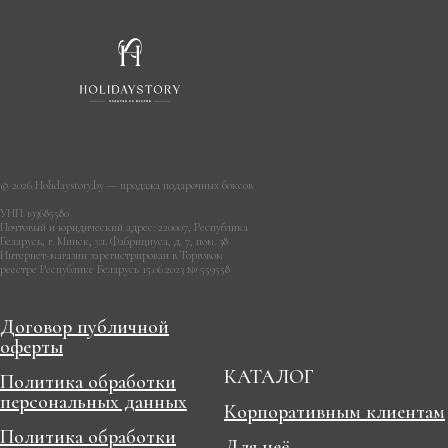
© 2026 Holidaystory.by — продажа подарочных боксов
УНП 193685580
Почтовый и юридический адрес: 220007, Республика
Беларусь, г. Минск, ул. Фабрициуса, д. 7, пом. 38
Интернет-магазин зарегистрирован в Торговом
реестре Республике Беларусь 15.06.2023 № 559558
Договор публичной
оферты
КАТАЛОГ
Политика обработки
персональных данных
Корпоративным клиентам
Политика обработки
Для неё