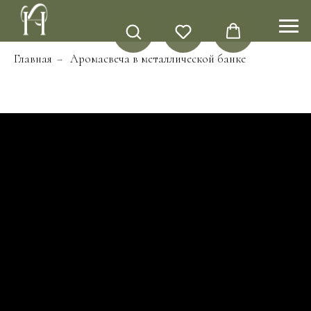
Главная
Аромасвеча в металлической банке
→