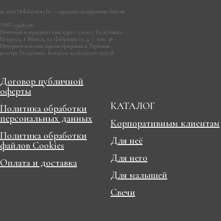
© 2026 Holidaystory.by — продажа подарочных боксов
УНП 193685580
Почтовый и юридический адрес: 220007, Республика
Беларусь, г. Минск, ул. Фабрициуса, д. 7, пом. 38
Интернет-магазин зарегистрирован в Торговом
реестре Республике Беларусь 15.06.2023 № 559558
Договор публичной
оферты
КАТАЛОГ
Политика обработки
персональных данных
Корпоративным клиентам
Политика обработки
Для неё
файлов Cookies
Для него
Оплата и доставка
Для малышей
Свечи