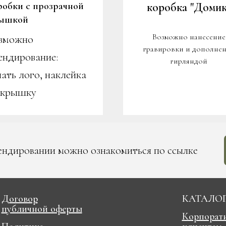
робки с прозрачной
коробк
а "Домик
ышкой
Возможно нанесение
зможно
гравировки и дополне
ендирование:
гирляндой
чать лого, наклейка
 крышку
ендировании можно ознакомиться по ссылке
Договор
КАТАЛО
публичной оферты
Корпорат