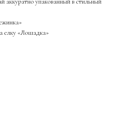
й аккуратно упакованный в стильный
нежинка»
на елку «Лошадка»