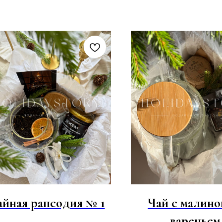
айная рапсодия № 1
Чай с малин
вареньем