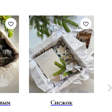
овым
Снежок