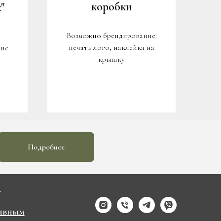
коробки
"
Возможно брендирование:
печать лого, наклейка на
ние
крышку
Подробнее
Г
ивным