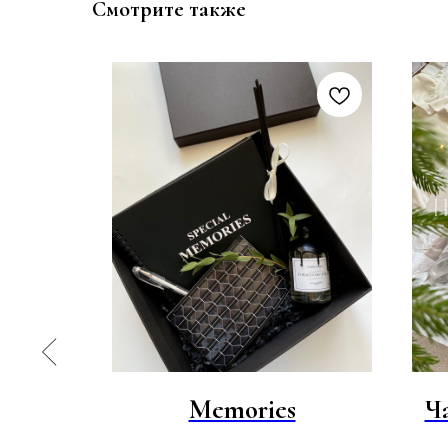
Смотрите также
иле из
Memories
Ч
ерева