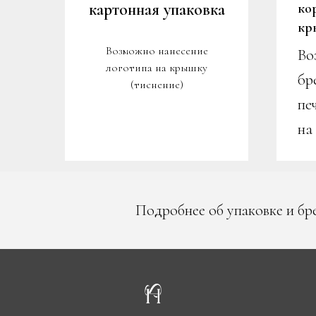
картонная упаковка
ко
кр
е
Возможно нанесение
Во
логотипа на крышку
бр
(тиснение)
пе
на
Подробнее об упаковке и бр