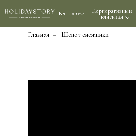
Корпоративным
Проф
Каталог
клиентам
Главная
Шепот снежинки
→