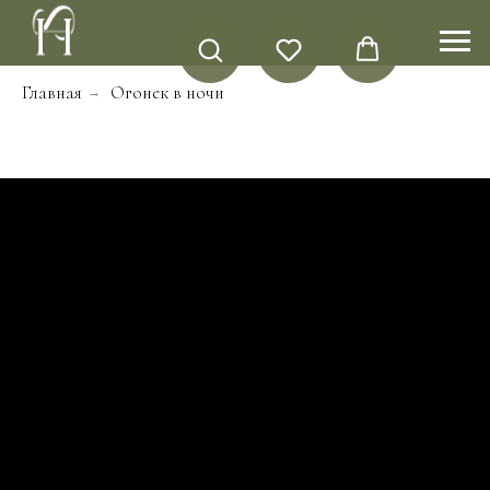
Главная
Огонек в ночи
→