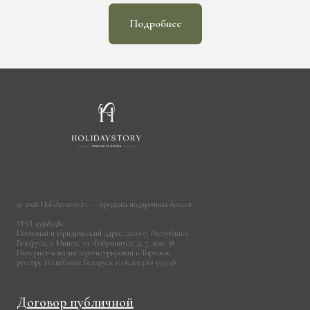
Подробнее
© 2026 Holidaystory.by — продажа подарочных боксов
УНП 193685580
Почтовый и юридический адрес: 220007, Республика
Беларусь, г. Минск, ул. Фабрициуса, д. 7, пом. 38
Интернет-магазин зарегистрирован в Торговом
реестре Республике Беларусь 15.06.2023 № 559558
Договор публичной