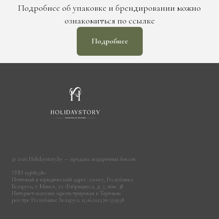
Подробнее об упаковке и брендировании можно
ознакомиться по ссылке
Подробнее
© 2026 Holidaystory.by — продажа подарочных боксов
УНП 193685580
Почтовый и юридический адрес: 220007, Республика
Беларусь, г. Минск, ул. Фабрициуса, д. 7, пом. 38
Интернет-магазин зарегистрирован в Торговом
реестре Республике Беларусь 15.06.2023 № 559558