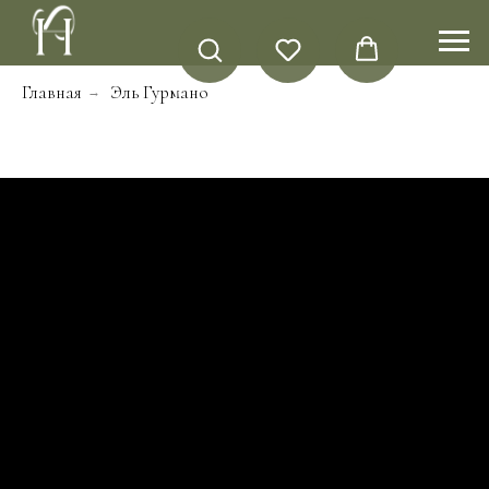
Главная
Эль Гурмано
→