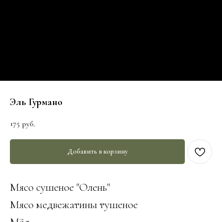
Эль Гурмано
175
руб.
Добавить в корзину
Мясо сушеное "Олень"
Мясо медвежатины тушеное
Мёд