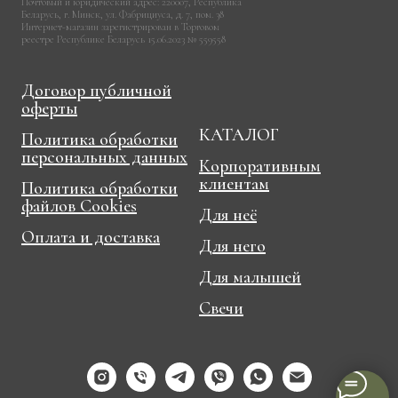
Почтовый и юридический адрес: 220007, Республика
Беларусь, г. Минск, ул. Фабрициуса, д. 7, пом. 38
Интернет-магазин зарегистрирован в Торговом
реестре Республике Беларусь 15.06.2023 № 559558
Договор публичной
оферты
КАТАЛОГ
Политика обработки
персональных данных
Корпоративным
клиентам
Политика обработки
файлов Cookies
Для неё
Оплата и доставка
Для него
Для малышей
Свечи