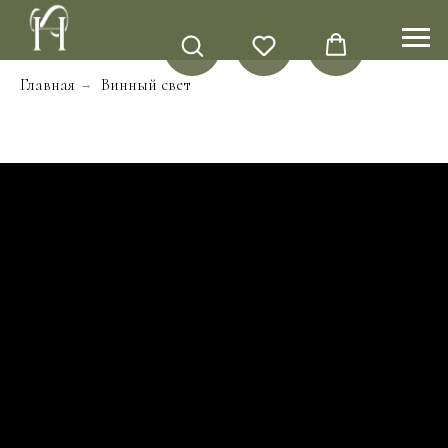
Главная
Винный свет
→