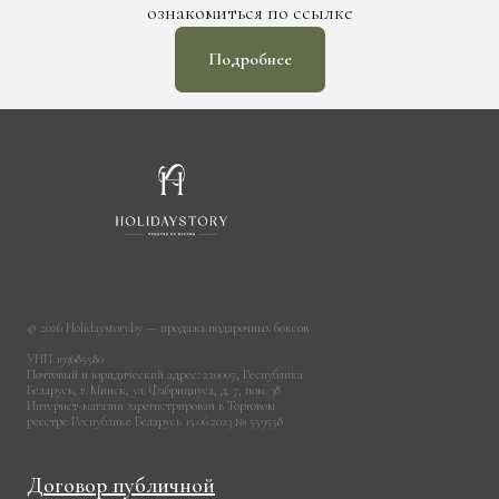
ознакомиться по ссылке
Подробнее
© 2026 Holidaystory.by — продажа подарочных боксов
УНП 193685580
Почтовый и юридический адрес: 220007, Республика
Беларусь, г. Минск, ул. Фабрициуса, д. 7, пом. 38
Интернет-магазин зарегистрирован в Торговом
реестре Республике Беларусь 15.06.2023 № 559558
Договор публичной