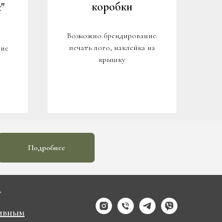
коробки
"
Возможно брендирование:
печать лого, наклейка на
ние
крышку
Подробнее
Г
ивным