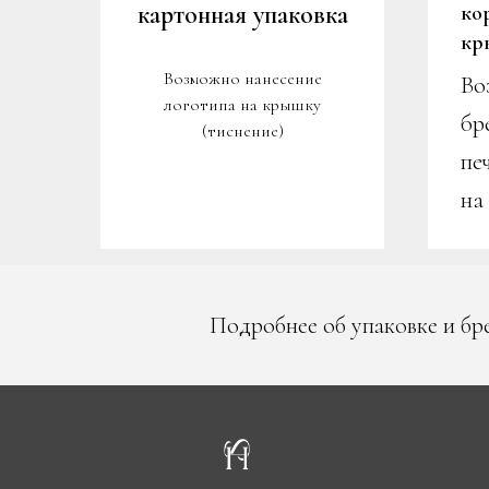
картонная упаковка
ко
кр
е
Возможно нанесение
Во
логотипа на крышку
бр
(тиснение)
пе
на
Подробнее об упаковке и бр