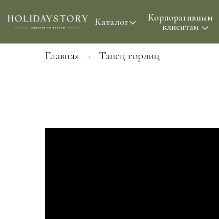
Корпоративным
Проф
Каталог
клиентам
Главная
Танец горлиц
→