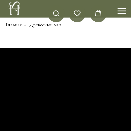
Главная
Древесный № 2
→