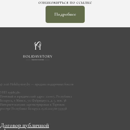
ознакомиться по ссылке
Подробнее
© 2026 Holidaystory.by — продажа подарочных боксов
УНП 193685580
Почтовый и юридический адрес: 220007, Республика
Беларусь, г. Минск, ул. Фабрициуса, д. 7, пом. 38
Интернет-магазин зарегистрирован в Торговом
реестре Республике Беларусь 15.06.2023 № 559558
Договор публичной