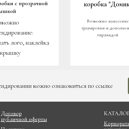
робки с прозрачной
коробк
а "Домик
ышкой
Возможно нанесение
зможно
гравировки и дополне
ендирование:
гирляндой
чать лого, наклейка
 крышку
ендировании можно ознакомиться по ссылке
Договор
КАТАЛО
публичной оферты
Корпорат