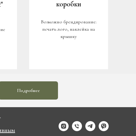
коробки
"
Возможно брендирование:
печать лого, наклейка на
ние
крышку
Подробнее
Г
ивным