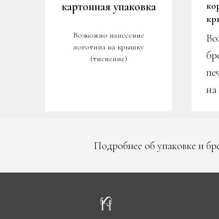
картонная упаковка
ко
кр
е
Возможно нанесение
Во
логотипа на крышку
бр
(тиснение)
пе
на
Подробнее об упаковке и бр