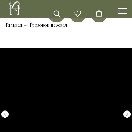
Главная
Грозовой перевал
→