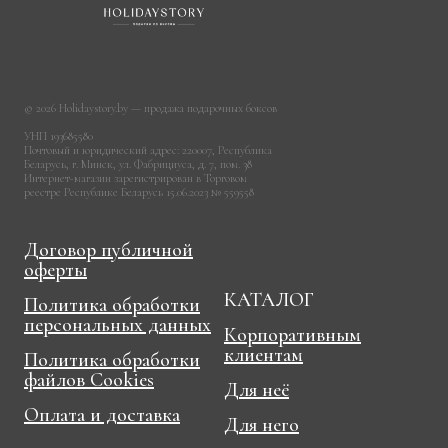
© 2026 Holidaystory.by — продажа подарочных боксов
УНП 193685580
Почтовый и юридический адрес: 220007, Республика
Беларусь, г. Минск, ул. Фабрициуса, д. 7, пом. 38
Интернет-магазин зарегистрирован в Торговом
реестре Республике Беларусь 15.06.2023 № 559558
Договор публичной
оферты
КАТАЛОГ
Политика обработки
персональных данных
Корпоративным
клиентам
Политика обработки
файлов Cookies
Для неё
Оплата и доставка
Для него