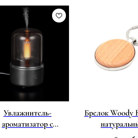
Увлажнитель-
Брелок Woody R
ароматизатор с
натуральн
светкой mistFlicker,