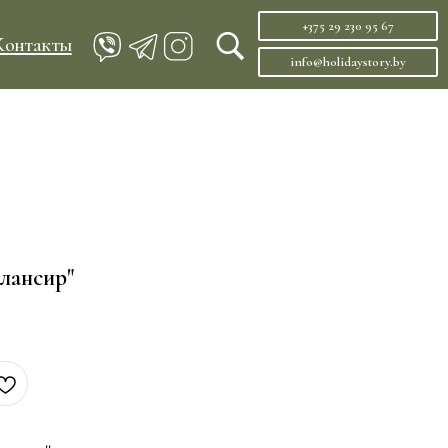
+375 29 230 95 67
info@holidaystory.by
лансир"