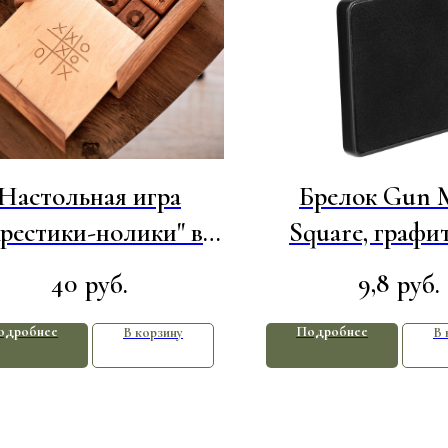
Настольная игра
Брелок Gun 
рестики-нолики" в
Square, графи
еревянной коробке
40
9,8
руб.
руб.
одробнее
Подробнее
В корзину
В 