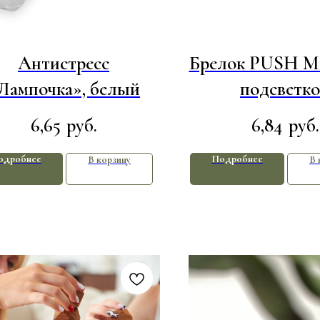
Антистресс
Брелок PUSH M
Лампочка», белый
подсветк
6,65
6,84
руб.
руб.
одробнее
Подробнее
В корзину
В 