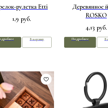
релок-рулетка Etti
Деревянное 
ROSKO
1,9
руб.
4,13
руб.
одробнее
Подробнее
В корзину
В 