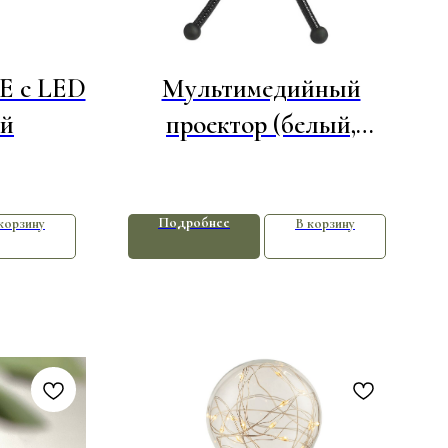
E с LED
Мультимедийный
ой
проектор (белый,
черный, оранжевый)
Подробнее
корзину
В корзину