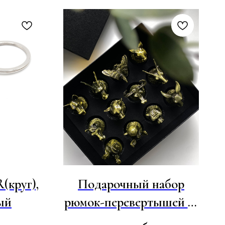
(круг),
Подарочный набор
ый
рюмок-перевертышей 12
шт.