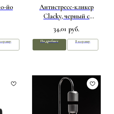
йо-йо
Антистресс-кликер
Clacky, черный с
серебристым
34,01
руб.
Подробнее
корзину
В корзину