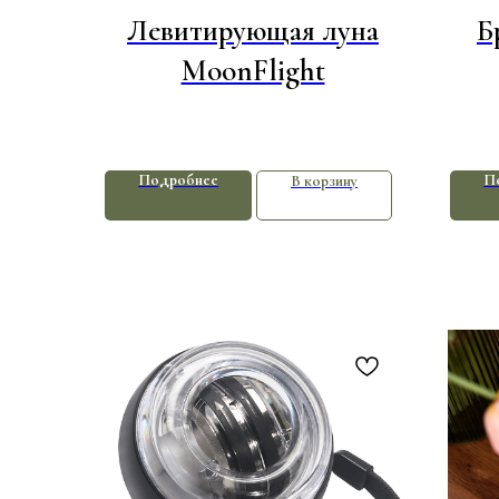
Левитирующая луна
Б
MoonFlight
Подробнее
П
В корзину