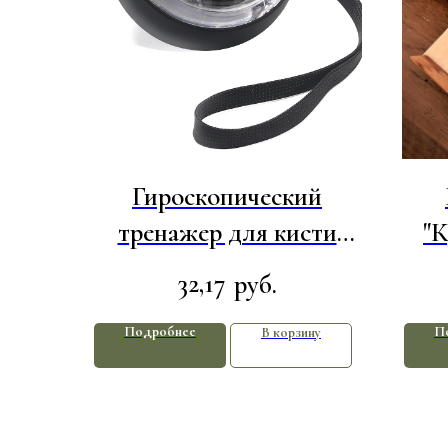
Гироскопический
тренажер для кисти
"К
руки Powerball,
д
32,17
руб.
прозрачный
Подробнее
П
В корзину