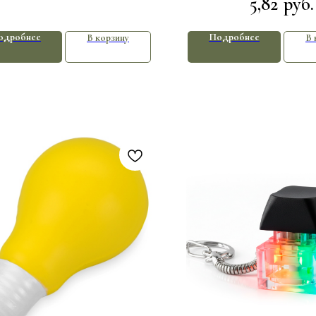
5,82
руб.
черный
одробнее
Подробнее
В корзину
В 