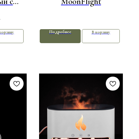
ый с
MoonFlight
ым
.
Подробнее
корзину
В корзину