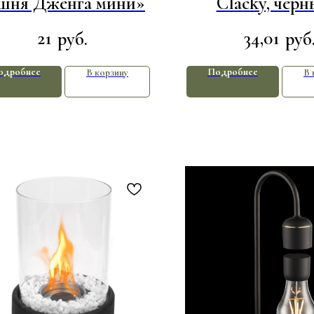
шня Дженга мини»
Clacky, черн
серебрист
21
34,01
руб.
руб
одробнее
Подробнее
В корзину
В 