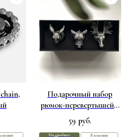
chain,
Подарочный набор
ый
рюмок-перевертышей 3
шт
59
.
руб.
Подробнее
корзину
В корзину