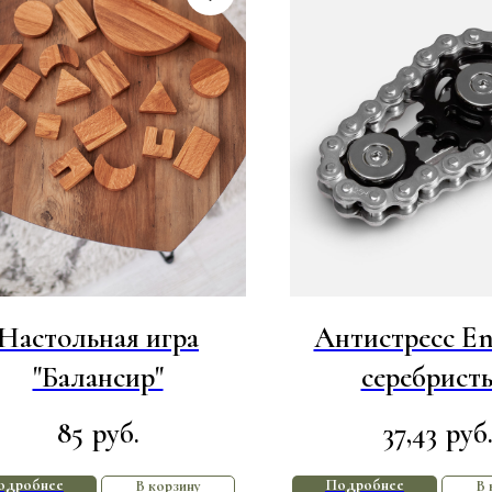
Настольная игра
Антистресс En
"Балансир"
серебрист
85
37,43
руб.
руб
одробнее
Подробнее
В корзину
В 