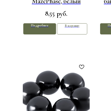
MazePhase, белый
ба
8,55
руб.
Подробнее
П
В корзину