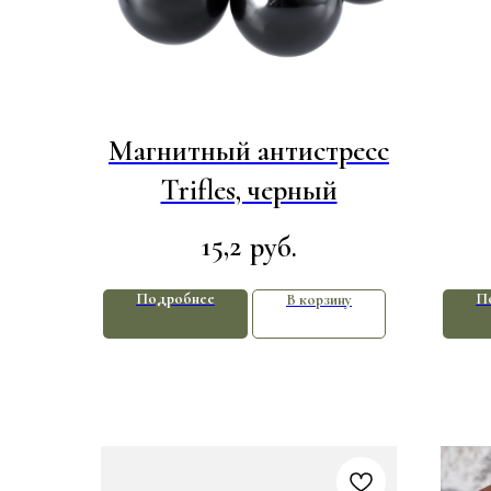
Магнитный антистресс
Trifles, черный
15,2
руб.
Подробнее
П
В корзину