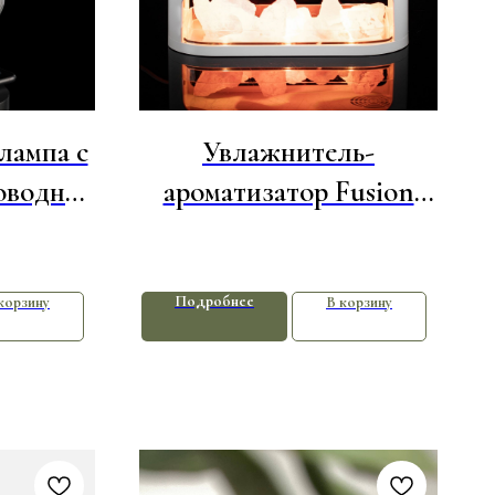
лампа с
Увлажнитель-
оводной
ароматизатор Fusion
tation
Blaze с имитацией
пламени, белый
Подробнее
корзину
В корзину