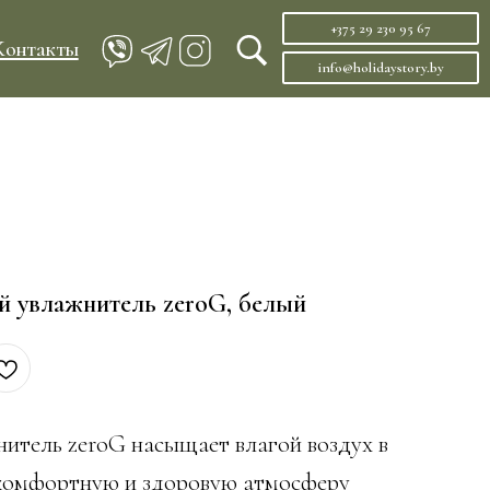
+375 29 230 95 67
info@holidaystory.by
 увлажнитель zeroG, белый
нитель zeroG насыщает влагой воздух в
 комфортную и здоровую атмосферу