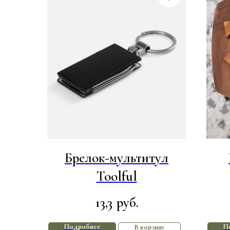
Брелок-мультитул
Toolful
13,3
руб.
Подробнее
П
В корзину