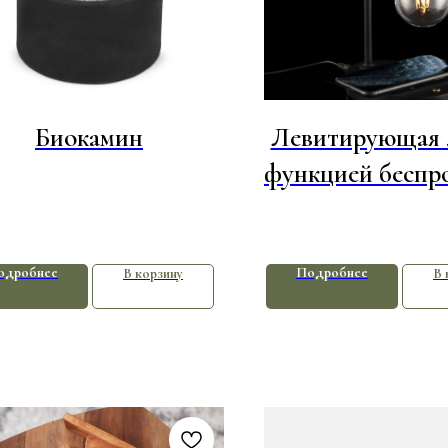
Биокамин
Левитирующая 
функцией беспр
зарядки leviS
одробнее
Подробнее
В корзину
В 