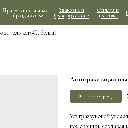
Упаковка и
Оплата и
ессиональные
Контакты
брендирование
доставка
праздники
жнитель zeroG, белый
Антигравитационный
Добавить в корзину
Ультразвуковой увлаж
помещении, создавая