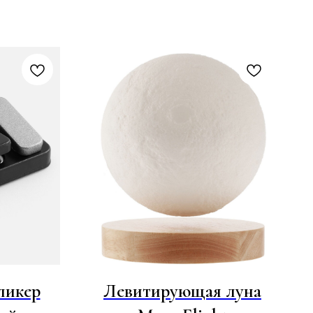
ликер
Левитирующая луна