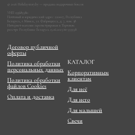
© 2026 Holidaystory.by — продажа подарочных боксов
УНП 193685580
Почтовый и юридический адрес: 220007, Республика
Беларусь, г. Минск, ул. Фабрициуса, д. 7, пом. 38
Интернет-магазин зарегистрирован в Торговом
реестре Республике Беларусь 15.06.2023 № 559558
Договор публичной
оферты
КАТАЛОГ
Политика обработки
персональных данных
Корпоративным
клиентам
Политика обработки
файлов Cookies
Для неё
Оплата и доставка
Для него
Для малышей
Свечи