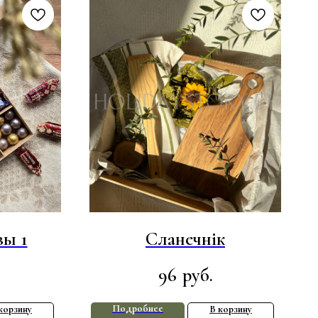
вы 1
Сланечнік
96
руб.
Подробнее
корзину
В корзину