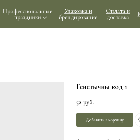
Упаковка и
Оплата и
ессиональные
Контакты
брендирование
доставка
праздники
Генетычны код 1
52
руб.
Добавить в корзину