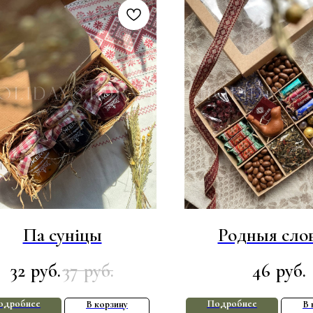
Па суніцы
Родныя сло
32
37
46
руб.
руб.
руб.
одробнее
Подробнее
В корзину
В 