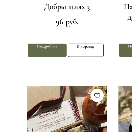
Добры шлях 3
Па
д
96
руб.
Подробнее
П
В корзину