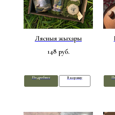
Лясныя жыхары
148
руб.
Подробнее
П
В корзину