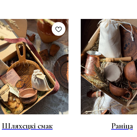
Шляхецкі смак
Раніца