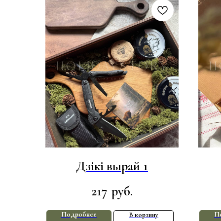
Дзікі вырай 1
217
руб.
Подробнее
П
В корзину