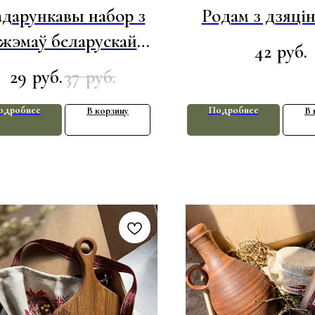
дарункавы набор з
Родам з дзяцін
жэмаў беларускай
42
руб.
вытворчасці
29
37
руб.
руб.
одробнее
Подробнее
В корзину
В 