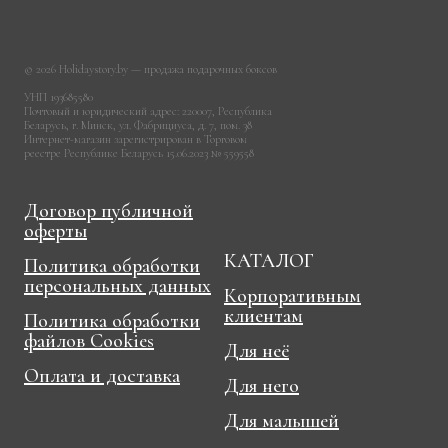
© 2026 Holidaystory.by — продажа подарочных боксов
УНП 193685580
Почтовый и юридический адрес: 220007, Республика
Беларусь, г. Минск, ул. Фабрициуса, д. 7, пом. 38
Интернет-магазин зарегистрирован в Торговом
реестре Республике Беларусь 15.06.2023 № 559558
Договор публичной
оферты
КАТАЛОГ
Политика обработки
персональных данных
Корпоративным
клиентам
Политика обработки
файлов Cookies
Для неё
Оплата и доставка
Для него
Для малышей