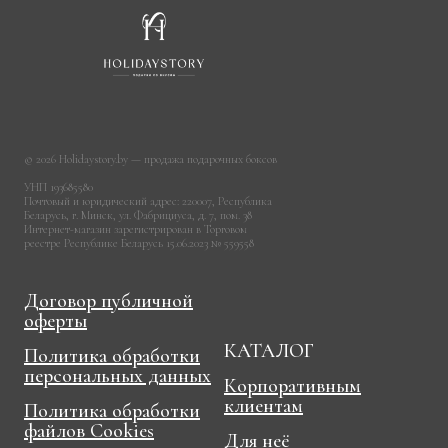
© 2026 Holidaystory.by — продажа подарочных боксов
УНП 193685580
Почтовый и юридический адрес: 220007, Республика
Беларусь, г. Минск, ул. Фабрициуса, д. 7, пом. 38
Интернет-магазин зарегистрирован в Торговом
реестре Республике Беларусь 15.06.2023 № 559558
Договор публичной
оферты
КАТАЛОГ
Политика обработки
персональных данных
Корпоративным
клиентам
Политика обработки
файлов Cookies
Для неё