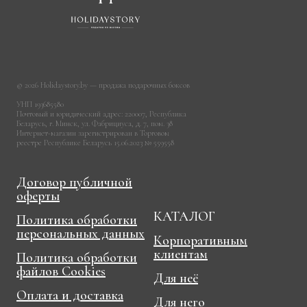
© 2026 Holidaystory.by — продажа подарочных боксов
УНП 193685580
Почтовый и юридический адрес: 220007, Республика
Беларусь, г. Минск, ул. Фабрициуса, д. 7, пом. 38
Интернет-магазин зарегистрирован в Торговом
реестре Республике Беларусь 15.06.2023 № 559558
Договор публичной
оферты
КАТАЛОГ
Политика обработки
персональных данных
Корпоративным
клиентам
Политика обработки
файлов Cookies
Для неё
Оплата и доставка
Для него