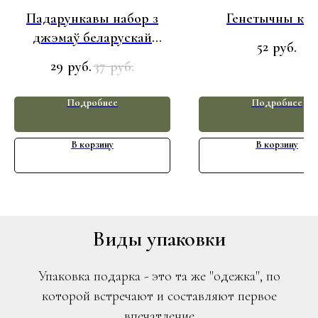
Падарункавы набор з
Генетычны код
джэмаў беларускай
52
руб.
вытворчасці
29
37
руб.
руб.
Подробнее
Подробнее
В корзину
В корзину
Виды упаковки
Упаковка подарка - это та же "одежка", по
которой встречают и составляют первое
впечатление